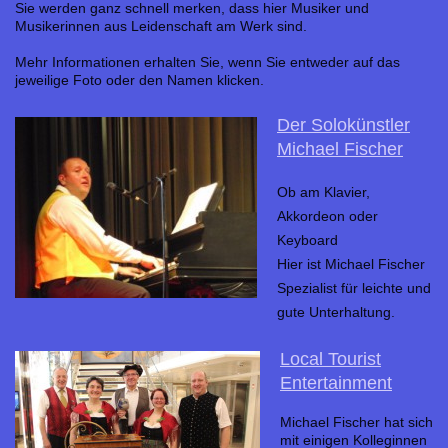
Sie werden ganz schnell merken, dass hier Musiker und
Musikerinnen aus Leidenschaft am Werk sind.
Mehr Informationen erhalten Sie, wenn Sie entweder auf das
jeweilige Foto oder den Namen klicken.
Der Solokünstler
Michael Fischer
Ob am Klavier,
Akkordeon oder
Keyboard
Hier ist Michael Fischer
Spezialist für leichte und
gute Unterhaltung.
Local Tourist
Entertainment
Michael Fischer hat sich
mit einigen Kolleginnen