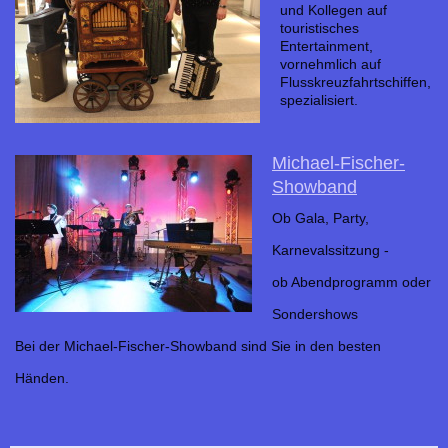
und Kollegen auf
touristisches
Entertainment,
vornehmlich auf
Flusskreuzfahrtschiffen,
spezialisiert.
Michael-Fischer-
Showband
Ob Gala, Party,
Karnevalssitzung -
ob Abendprogramm oder
Sondershows
Bei der Michael-Fischer-Showband sind Sie in den besten
Händen.