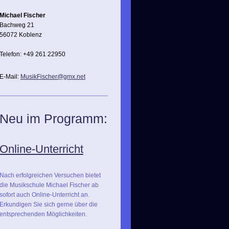
Michael Fischer
Bachweg 21
56072 Koblenz
Telefon: +49 261 22950
E-Mail:
MusikFischer@gmx.net
Neu im Programm:
Online-Unterricht
Nach erfolgreichen Versuchen bietet
die Musikschule Michael Fischer ab
sofort auch Online-Unterricht an.
Erkundigen Sie sich gerne über die
entsprechenden Möglichkeiten.