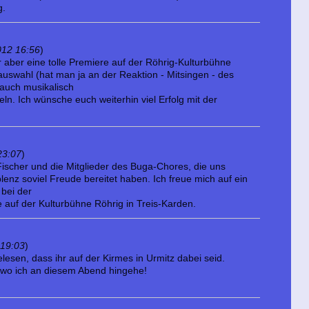
g.
012 16:56
)
 aber eine tolle Premiere auf der Röhrig-Kulturbühne
lauswahl (hat man ja an der Reaktion - Mitsingen - des
auch musikalisch
ln. Ich wünsche euch weiterhin viel Erfolg mit der
23:07
)
ischer und die Mitglieder des Buga-Chores, die uns
enz soviel Freude bereitet haben. Ich freue mich auf ein
bei der
auf der Kulturbühne Röhrig in Treis-Karden.
 19:03
)
lesen, dass ihr auf der Kirmes in Urmitz dabei seid.
, wo ich an diesem Abend hingehe!