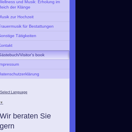
Wellness und Musik: Erholung im
Reich der Klänge
Musik zur Hochzeit
Trauermusik für Bestattungen
Sonstige Tätigkeiten
Kontakt
Gästebuch/Visitor's book
Impressum
Datenschutzerklärung
Select Language
▼
Wir beraten Sie
gern