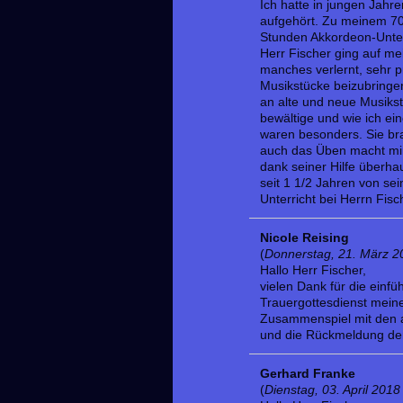
Ich hatte in jungen Jahr
aufgehört. Zu meinem 70
Stunden Akkordeon-Unterr
Herr Fischer ging auf me
manches verlernt, sehr pr
Musikstücke beizubringen
an alte und neue Musiks
bewältige und wie ich ein
waren besonders. Sie br
auch das Üben macht mir e
dank seiner Hilfe überha
seit 1 1/2 Jahren von se
Unterricht bei Herrn Fis
Nicole Reising
(
Donnerstag, 21. März 2
Hallo Herr Fischer,
vielen Dank für die einf
Trauergottesdienst mein
Zusammenspiel mit den a
und die Rückmeldung der
Gerhard Franke
(
Dienstag, 03. April 2018