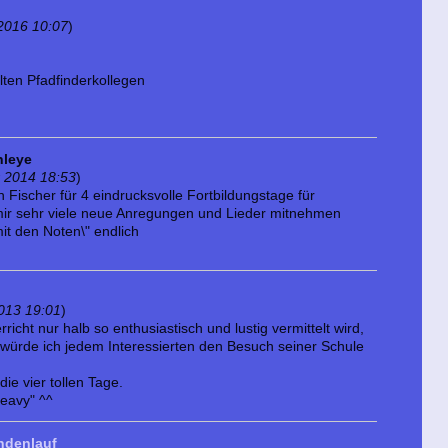
2016 10:07
)
ten Pfadfinderkollegen
nleye
 2014 18:53
)
 Fischer für 4 eindrucksvolle Fortbildungstage für
mir sehr viele neue Anregungen und Lieder mitnehmen
t den Noten\" endlich
2013 19:01
)
icht nur halb so enthusiastisch und lustig vermittelt wird,
 würde ich jedem Interessierten den Besuch seiner Schule
ie vier tollen Tage.
eavy" ^^
ndenlauf