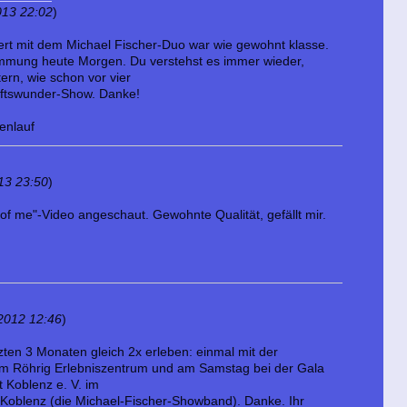
013 22:02
)
ert mit dem Michael Fischer-Duo war wie gewohnt klasse.
mmung heute Morgen. Du verstehst es immer wieder,
ern, wie schon vor vier
aftswunder-Show. Danke!
enlauf
13 23:50
)
 of me"-Video angeschaut. Gewohnte Qualität, gefällt mir.
2012 12:46
)
tzten 3 Monaten gleich 2x erleben: einmal mit der
m Röhrig Erlebniszentrum und am Samstag bei der Gala
 Koblenz e. V. im
n Koblenz (die Michael-Fischer-Showband). Danke. Ihr