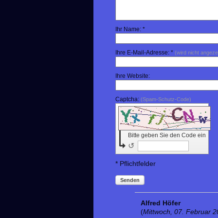
Ihr Name: *
Ihre E-Mail-Adresse: *
(wird nicht angeze
Ihre Website:
Captcha:
(Spam-Schutz-Code)
Bitte geben Sie den Code ein
↺
* Pflichtfelder
Senden
Alfred Höfer
(
Mittwoch, 07. Februar 