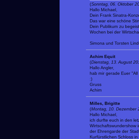
(
Sonntag, 06. Oktober 2
Hallo Michael,
Dein Frank Sinatra-Konz
Das war eine schöne Sti
Dein Publikum zu begeist
Wochen bei der Wirtsch
Simona und Torsten Lind
Achim Equit
(
Dienstag, 13. August 20
Hallo Angler,
hab mir gerade Euer "All
:)
Gruss
Achim
Milles, Brigitte
(
Montag, 10. Dezember 
Hallo Michael,
ich durfte euch in den le
Wirtschaftswundershow i
der Ehrengarde der Stadt
Kurfürstlichen Schloss i