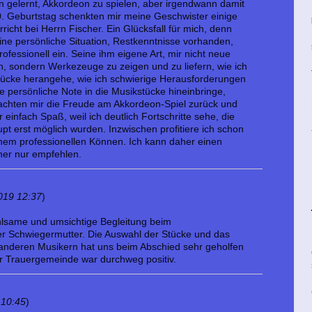
en gelernt, Akkordeon zu spielen, aber irgendwann damit
. Geburtstag schenkten mir meine Geschwister einige
icht bei Herrn Fischer. Ein Glücksfall für mich, denn
ine persönliche Situation, Restkenntnisse vorhanden,
ofessionell ein. Seine ihm eigene Art, mir nicht neue
, sondern Werkezeuge zu zeigen und zu liefern, wie ich
tücke herangehe, wie ich schwierige Herausforderungen
e persönliche Note in die Musikstücke hineinbringe,
achten mir die Freude am Akkordeon-Spiel zurück und
infach Spaß, weil ich deutlich Fortschritte sehe, die
upt erst möglich wurden. Inzwischen profitiere ich schon
inem professionellen Können. Ich kann daher einen
cher nur empfehlen.
019 12:37
)
ühlsame und umsichtige Begleitung beim
er Schwiegermutter. Die Auswahl der Stücke und das
nderen Musikern hat uns beim Abschied sehr geholfen
 Trauergemeinde war durchweg positiv.
 10:45
)