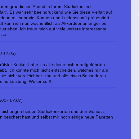
r den grandiosen Abend in Ihrem Studiokonzert
falt“. Es war sehr beeindruckend wie Sie diese Vielfalt auf
rdeon mit sehr viel Können und Leidenschaft präsentiert
ft kann ich nun wöchentlich als Akkordeonanfänger bei
r erleben. Ich freue mich auf viele weitere interessante
sse.
8 12:03
)
rößter Kritiker habe ich alle deine bisher aufgeführten
lebt. Ich könnte mich nicht entscheiden, welches mir am
 sie nicht vergleichbar sind und alle etwas Besonderes
deine Leistung. Weiter so !!
2017 07:07
)
bisherigen beiden Studiokonzerten und den Genuss,
 beschert hast und selbst mir noch einige neue Facetten