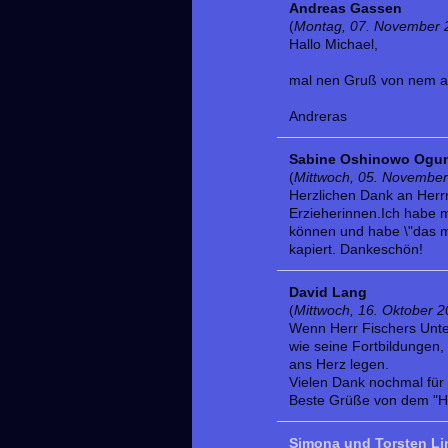
Andreas Gassen
(
Montag, 07. November 
Hallo Michael,
mal nen Gruß von nem al
Andreras
Sabine Oshinowo Ogu
(
Mittwoch, 05. November
Herzlichen Dank an Herrn
Erzieherinnen.Ich habe 
können und habe \"das mi
kapiert. Dankeschön!
David Lang
(
Mittwoch, 16. Oktober 
Wenn Herr Fischers Unterr
wie seine Fortbildungen,
ans Herz legen.
Vielen Dank nochmal für d
Beste Grüße von dem "H
Simona und Torsten Li